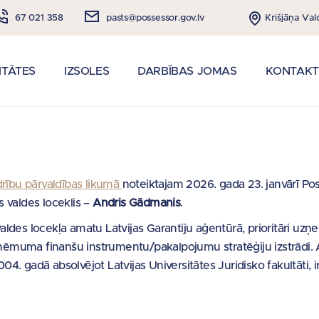
Krišjāņa Val
67 021 358
pasts@possessor.gov.lv
ITĀTES
IZSOLES
DARBĪBAS JOMAS
KONTAKT
drību pārvaldības likumā
noteiktajam 2026. gada 23. janvārī P
s valdes loceklis –
Andris Gādmanis
.
valdes locekļa amatu Latvijas Garantiju aģentūrā, prioritāri uz
uzņēmuma finanšu instrumentu/pakalpojumu stratēģiju izstrādi. An
4. gadā absolvējot Latvijas Universitātes Juridisko fakultāti, i