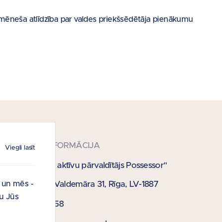
 mēneša atlīdzība par valdes priekšsēdētāja pienākumu
KONTAKTINFORMĀCIJA
Viegli lasīt
SIA "Publisko aktīvu pārvaldītājs Possessor"
Krišjāņa Valdemāra 31, Rīga, LV-1887
i un mēs -
u Jūs
67 021 358