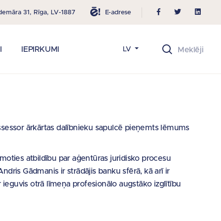
E-adrese
demāra 31, Rīga, LV-1887
I
IEPIRKUMI
LV
ossessor ārkārtas dalībnieku sapulcē pieņemts lēmums
ņemoties atbildību par aģentūras juridisko procesu
dris Gādmanis ir strādājis banku sfērā, kā arī ir
r ieguvis otrā līmeņa profesionālo augstāko izglītību