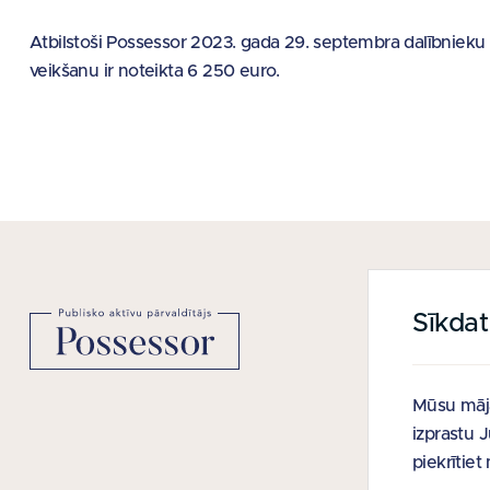
Atbilstoši Possessor 2023. gada 29. septembra dalībnieku
veikšanu ir noteikta 6 250 euro.
Sīkda
NODERĪGAS
Vietnes kart
Mūsu māja
Viegli lasīt
izprastu 
Lietošanas 
piekrītie