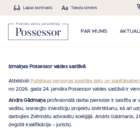
Lapas kontrasts
Teksta izmērs
PAR MUMS
AKTUAL
Izmaiņas Possessor valdes sastāvā
Atbilstoši
Publiskas personas kapitāla daļu un kapitālsabie
no 2026. gada 24. janvāra Possessor valdes sastāvā ir vien
Andra Gādmaņa
profesionālā darba pieredze ir saistīta ar 
vadību, iesniegto investīciju projektu izvērtēšanu, kā arī 
darbojies Zvērinātu advokātu kolēģijā. Andris Gādmanis, 200
(iegūtā kvalifikācija – jurists).