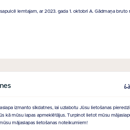
 sapulcē lemtajam, ar 2023. gada 1. oktobri A. Gādmaņa bruto
tnes
 SAITES
PIEDĀVĀJAM
e
Nekustamie īpašumi
slapa izmanto sīkdatnes, lai uzlabotu Jūsu lietošanas pieredz
Jūs kā mūsu lapas apmeklētājus. Turpinot lietot mūsu mājaslap
noteikumi
t mūsu mājaslapas lietošanas noteikumiem!